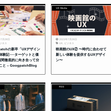
UX Media
年7月28日
2023年7月26日
ジネス
UX
,
ビジネス
patchの新卒「UXデザイン
映画館のUX② 〜時代に合わせて
体験記──ターゲットと価
新しい体験を提供するUXデザイ
週間徹底的に向き合って分
ン〜
と – GoogpatchBlog
RSS