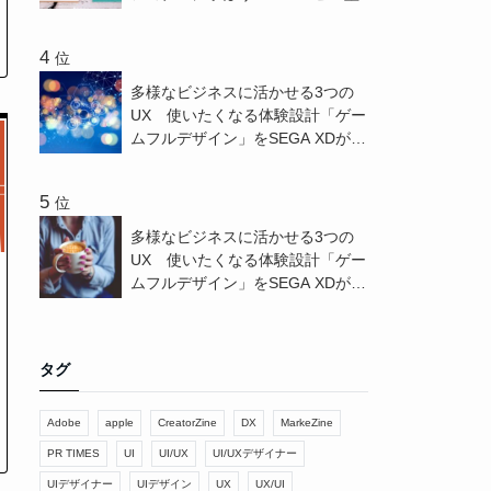
位
多様なビジネスに活かせる3つの
UX 使いたくなる体験設計「ゲー
ムフルデザイン」をSEGA XDが解
説 - CreatorZine
位
多様なビジネスに活かせる3つの
UX 使いたくなる体験設計「ゲー
ムフルデザイン」をSEGA XDが解
説 - PR TIMES
タグ
Adobe
apple
CreatorZine
DX
MarkeZine
PR TIMES
UI
UI/UX
UI/UXデザイナー
UIデザイナー
UIデザイン
UX
UX/UI