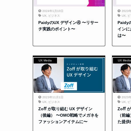
2024年1月10日
2023
UX
,
ビジネス
UX
,
ビ
PaidyのUX デザイン④ 〜リサー
Paid
チ実践のポイント〜
インに
は〜
UX Media
UX Medi
2023年11月1日
2023
UX
,
ビジネス
UX
,
ビ
Zoﬀ が取り組む UX デザイン
Zoﬀ 
（後編） 〜OMO戦略でメガネを
（前編
ファッションアイテムに〜
た提供