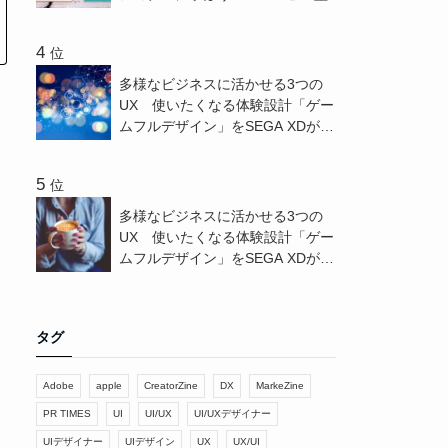
位
多様なビジネスに活かせる3つの
UX 使いたくなる体験設計「ゲー
ムフルデザイン」をSEGA XDが解
説 - CreatorZine
位
多様なビジネスに活かせる3つの
UX 使いたくなる体験設計「ゲー
ムフルデザイン」をSEGA XDが解
説 - PR TIMES
タグ
Adobe
apple
CreatorZine
DX
MarkeZine
PR TIMES
UI
UI/UX
UI/UXデザイナー
UIデザイナー
UIデザイン
UX
UX/UI