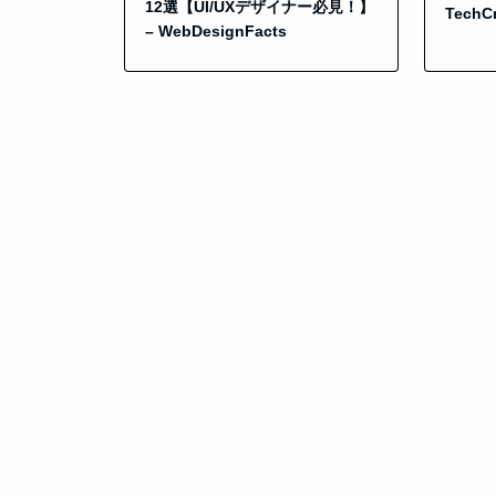
12選【UI/UXデザイナー必見！】
TechC
– WebDesignFacts