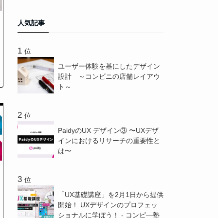
人気記事
位
ユーザー体験を基にしたデザイン
設計 ～コンビニの店舗レイアウ
ト～
位
PaidyのUX デザイン③ 〜UXデザ
インにおけるリサーチの重要性と
は〜
位
「UX基礎講座」を2月1日から提供
開始！ UXデザインのプロフェッ
ショナルに学ぼう！ - コンピ―塾