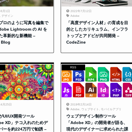
年6月1日
2022年7月12日
,
デザイン
Adobe
プロのように写真を編集で
「高度デザイン人材」の育成を目
obe Lightroom の AI を
的としたカリキュラム、インフラ
た革新的な新機能 –
トップとアドビが共同開発 –
 Blog
CodeZine
RSS
年4月25日
2019年2月14日
Adobe
,
ウェブサイト
,
モバイルアプリ
がUI/UX開発ツール
ウェブデザイン制作ツール
obe XD」テコ入れのためデ
「Adobe XD」の開発者が語る、
パーを約224万円で勧誘 –
現代のデザイナーに求められた課