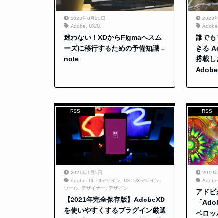
2023年8月25日
2023
Adobe
,
UX/UI
Adobe
迷わない！XDからFigmaへスム
誰でも
ーズに移行するための予備知識 –
きる Ad
note
搭載し
Adobe
RSS
RSS
2021年1月5日
2019
Adobe
,
UI
,
UIデザイン
,
UX
,
UXデザイン
,
Adobe
ツール
,
デザイナー
,
デザイン
アドビ
【2021年完全保存版】AdobeXD
「Ad
を使いやすくするプラグイン厳選
ベロッ