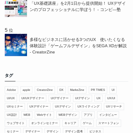
「UX基礎講座」を2月1日から提供開始！ UXデザイ
ンのプロフェッショナルに学ぼう！ - コンピ―塾
位
多様なビジネスに活かせる3つのUX 使いたくなる
体験設計「ゲームフルデザイン」をSEGA XDが解説
- CreatorZine
タグ
Adobe
apple
CreatorZine
DX
MarkeZine
PR TIMES
UI
UI/UX
UI/UXデザイナー
UIデザイナー
UIデザイン
UX
UX/UI
UXセミナー
UXデザイナー
UXデザイン
UXライティング
UXリサーチ
UX設計
WEB
Webサイト
WEBデザイン
アプリ
インタビュー
ウェブサイト
オンラインセミナー
キャリア
ゲーム
スマートフォン
セミナー
デザイナー
デザイン
デザイン思考
ビジネス