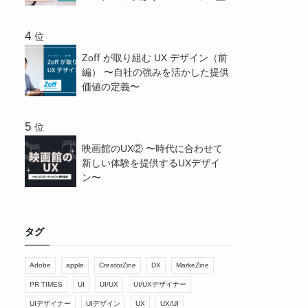
位
Zoﬀ が取り組む UX デザイン（前
編） 〜⾃社の強みを活かした提供
価値の定義〜
位
映画館のUX② 〜時代に合わせて
新しい体験を提供するUXデザイ
ン〜
タグ
Adobe
apple
CreatorZine
DX
MarkeZine
PR TIMES
UI
UI/UX
UI/UXデザイナー
UIデザイナー
UIデザイン
UX
UX/UI