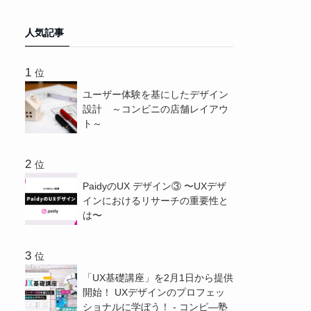
人気記事
位
ユーザー体験を基にしたデザイン
設計 ～コンビニの店舗レイアウ
ト～
位
PaidyのUX デザイン③ 〜UXデザ
インにおけるリサーチの重要性と
は〜
位
「UX基礎講座」を2月1日から提供
開始！ UXデザインのプロフェッ
ショナルに学ぼう！ - コンピ―塾