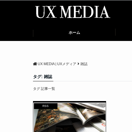
ホーム
UX MEDIA | UXメディア
雑誌
タグ:
雑誌
タグ 記事一覧
RSS