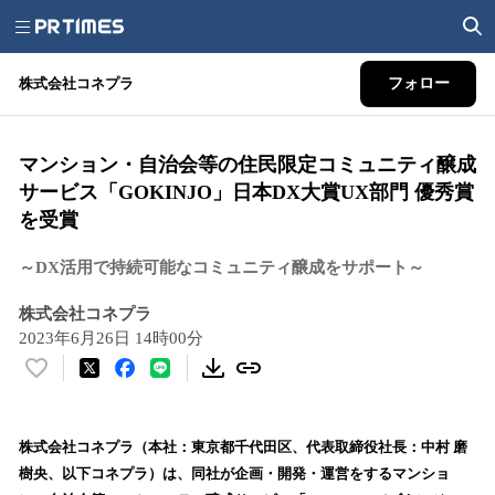
株式会社コネプラ
フォロー
マンション・自治会等の住民限定コミュニティ醸成
サービス「GOKINJO」日本DX大賞UX部門 優秀賞
を受賞
～DX活用で持続可能なコミュニティ醸成をサポート～
株式会社コネプラ
2023年6月26日 14時00分
い
い
ね
！
株式会社コネプラ（本社：東京都千代田区、代表取締役社長：中村 磨
数
樹央、以下コネプラ）は、同社が企画・開発・運営をするマンショ
を