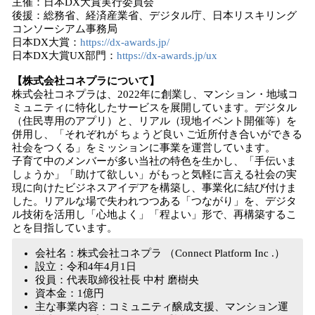
主催：日本DX大賞実行委員会
後援：総務省、経済産業省、デジタル庁、日本リスキリング
コンソーシアム事務局
日本DX大賞：
https://dx-awards.jp/
日本DX大賞UX部門：
https://dx-awards.jp/ux
【株式会社コネプラについて】
株式会社コネプラは、2022年に創業し、マンション・地域コ
ミュニティに特化したサービスを展開しています。デジタル
（住民専用のアプリ）と、リアル（現地イベント開催等）を
併用し、「それぞれが ちょうど良い ご近所付き合いができる
社会をつくる」をミッションに事業を運営しています。
子育て中のメンバーが多い当社の特色を生かし、「手伝いま
しょうか」「助けて欲しい」がもっと気軽に言える社会の実
現に向けたビジネスアイデアを構築し、事業化に結び付けま
した。リアルな場で失われつつある「つながり」を、デジタ
ル技術を活用し「心地よく」「程よい」形で、再構築するこ
とを目指しています。
会社名：株式会社コネプラ （Connect Platform Inc .）
設立：令和4年4月1日
役員：代表取締役社長 中村 磨樹央
資本金：1億円
主な事業内容：コミュニティ醸成支援、マンション運