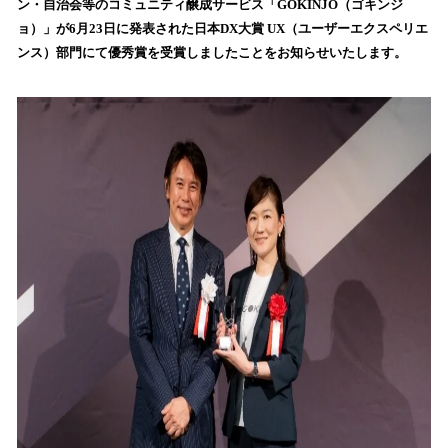
ン・自治会等のコミュニティ醸成サービス「GOKINJO（ゴキンジ
読
ョ）」が6月23日に発表された日本DX大賞 UX（ユーザーエクスペリエ
み
ンス）部門にて優秀賞を受賞しましたことをお知らせいたします。
込
み
中
で
す