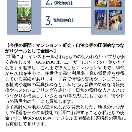
【今後の展開：マンション・町会・自治会等の圧倒的なつな
がりツールとして全国へ】
世間には、インストールされたものの使われないアプリが多
く存在します。GOKINJOは、ユーザーにとっての「使いたく
なる」を追求し、これまで導入したマンションや街で、30代
から70代を中心に、多世代で高い利用率・高い満足度を獲得
している実績があります。子育て情報の交換や、シニアによ
る植物や趣味の写真投稿など、私たちは普段の気軽な情報交
換やモノのシェアリングを通じて、日常の気軽な人と人との
つながりを構築し、いざと言う時の共助にもつなげ、街や都
市の防災力の向上にも貢献します。
少子高齢化や地方の空洞化などを背景とした、地域のつなが
りの課題をデジタル技術の活用で解決することが私たちの使
命です。地域のDX化や、デジタル田園都市国家構想の実現に
も貢献して参ります。