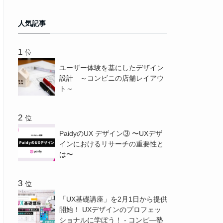
人気記事
位
ユーザー体験を基にしたデザイン
設計 ～コンビニの店舗レイアウ
ト～
位
PaidyのUX デザイン③ 〜UXデザ
インにおけるリサーチの重要性と
は〜
位
「UX基礎講座」を2月1日から提供
開始！ UXデザインのプロフェッ
ショナルに学ぼう！ - コンピ―塾