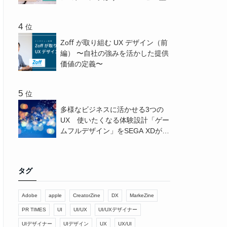
位
Zoﬀ が取り組む UX デザイン（前
編） 〜⾃社の強みを活かした提供
価値の定義〜
位
多様なビジネスに活かせる3つの
UX 使いたくなる体験設計「ゲー
ムフルデザイン」をSEGA XDが解
説 - CreatorZine
タグ
Adobe
apple
CreatorZine
DX
MarkeZine
PR TIMES
UI
UI/UX
UI/UXデザイナー
UIデザイナー
UIデザイン
UX
UX/UI