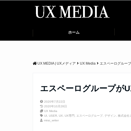
ホーム
UX MEDIA | UXメディア
UX Media
エスペーログループがU
エスペーログループがUX事業
2020年7月22日
2020年10月28日
UX Media
UI
,
USER
,
UX
,
UX専門
,
エスペーログループ
,
デザイン
,
株式会社
mirai_writer