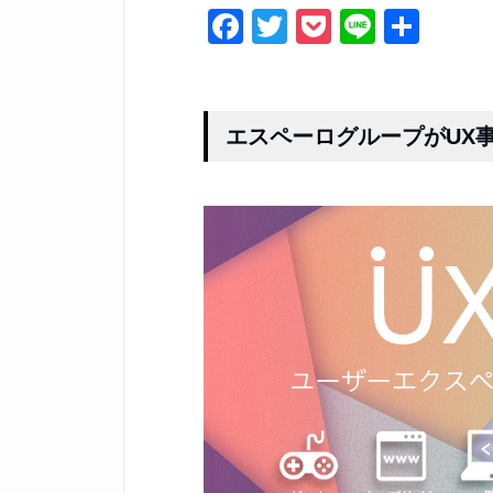
F
T
P
Li
共
a
wi
o
n
有
c
tt
ck
e
e
er
et
エスペーログループがUX
b
o
o
k