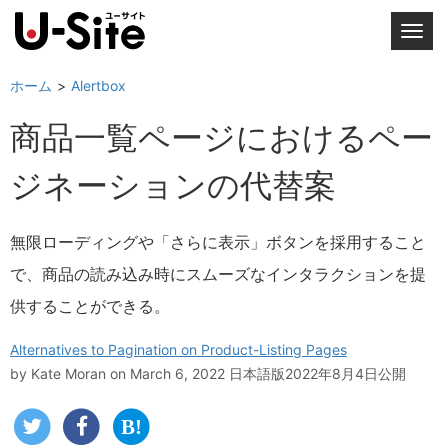
T
o
g
ホーム
Alertbox
g
商品一覧ページにおけるペー
l
e
ジネーションの代替案
n
a
v
無限ローディングや「さらに表示」ボタンを採用すること
i
で、商品の読み込み時にスムーズなインタラクションを提
g
a
供することができる。
t
i
Alternatives to Pagination on Product-Listing Pages
o
by
Kate Moran
on March 6, 2022
日本語版2022年8月4日公開
n