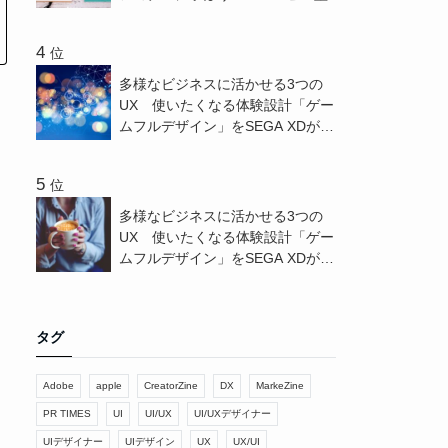
位
多様なビジネスに活かせる3つの
UX 使いたくなる体験設計「ゲー
ムフルデザイン」をSEGA XDが解
説 - CreatorZine
位
多様なビジネスに活かせる3つの
UX 使いたくなる体験設計「ゲー
ムフルデザイン」をSEGA XDが解
説 - PR TIMES
タグ
Adobe
apple
CreatorZine
DX
MarkeZine
PR TIMES
UI
UI/UX
UI/UXデザイナー
UIデザイナー
UIデザイン
UX
UX/UI