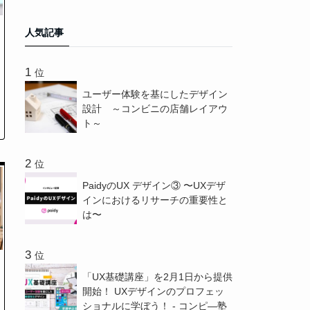
人気記事
位
ユーザー体験を基にしたデザイン
設計 ～コンビニの店舗レイアウ
ト～
位
PaidyのUX デザイン③ 〜UXデザ
インにおけるリサーチの重要性と
は〜
位
「UX基礎講座」を2月1日から提供
開始！ UXデザインのプロフェッ
ショナルに学ぼう！ - コンピ―塾