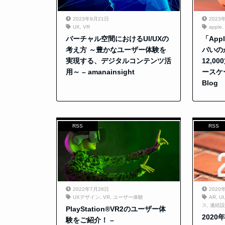
2023年9月21日
2023
UX
,
VR
apple
,
バーチャル空間におけるUI/UXの
「Appl
考え方 ～豊かなユーザー体験を
バいの
実現する、デジタルコンテンツ活
12,
用～ – amanainsight
ースケー
Blog
RSS
RSS
2022年7月28日
2020
UXデザイン
,
VR
,
ユーザー体験
AR
,
UI
ス
,
連続設
PlayStation®VR2のユーザー体
2020
験をご紹介！ –