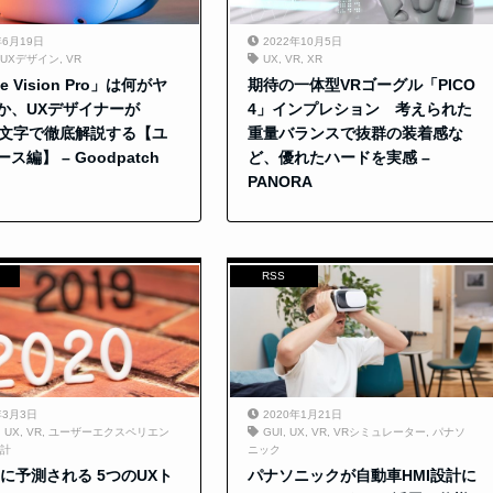
年6月19日
2022年10月5日
UXデザイン
,
VR
UX
,
VR
,
XR
e Vision Pro」は何がヤ
期待の一体型VRゴーグル「PICO
か、UXデザイナーが
4」インプレション 考えられた
000文字で徹底解説する【ユ
重量バランスで抜群の装着感な
ス編】 – Goodpatch
ど、優れたハードを実感 –
PANORA
RSS
年3月3日
2020年1月21日
,
UX
,
VR
,
ユーザーエクスペリエン
GUI
,
UX
,
VR
,
VRシミュレーター
,
パナソ
計
ニック
年に予測される 5つのUXト
パナソニックが自動車HMI設計に