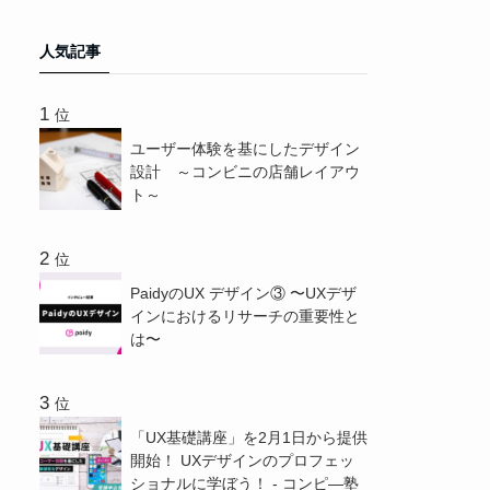
人気記事
位
ユーザー体験を基にしたデザイン
設計 ～コンビニの店舗レイアウ
ト～
位
PaidyのUX デザイン③ 〜UXデザ
インにおけるリサーチの重要性と
は〜
位
「UX基礎講座」を2月1日から提供
開始！ UXデザインのプロフェッ
ショナルに学ぼう！ - コンピ―塾