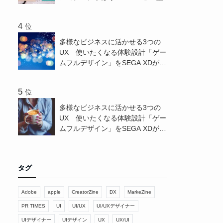
位
多様なビジネスに活かせる3つの
UX 使いたくなる体験設計「ゲー
ムフルデザイン」をSEGA XDが解
説 - CreatorZine
位
多様なビジネスに活かせる3つの
UX 使いたくなる体験設計「ゲー
ムフルデザイン」をSEGA XDが解
説 - PR TIMES
タグ
Adobe
apple
CreatorZine
DX
MarkeZine
PR TIMES
UI
UI/UX
UI/UXデザイナー
UIデザイナー
UIデザイン
UX
UX/UI