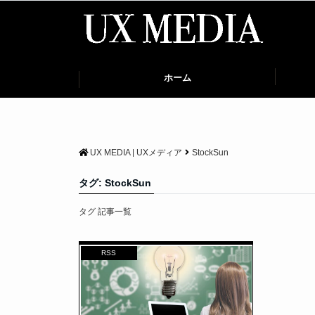
ホーム
UX MEDIA | UXメディア
StockSun
タグ:
StockSun
タグ 記事一覧
RSS