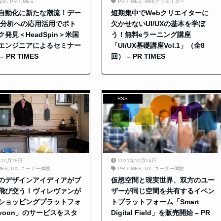
pin
,
PR TIMES
PR TIMES
,
Webクリエイター
自動化に新たな潮流！デー
短期集中でWebクリエイターに
/分析への応用活用でボト
欠かせないUI/UXの基本を学ぼ
発見＜HeadSpin＞米国
う！無料eラーニング講座
エンジニアによるセミナー
「UI/UX基礎講座Vol.1」（全8
 PR TIMES
回） – PR TIMES
RSS
年10月18日
2021年10月14日
MES
,
UX
,
ユーザー体験
PR TIMES
,
UX
,
ユーザー体験
のデザインアイディアがブ
仮想空間と現実世界、双方のユー
飛び交う！ヴィレヴァンが
ザーが同じ空間を共有するイベン
ショッピングプラットフォ
トプラットフォーム「Smart
voon」のサービスをスタ
Digital Field」を販売開始 – PR