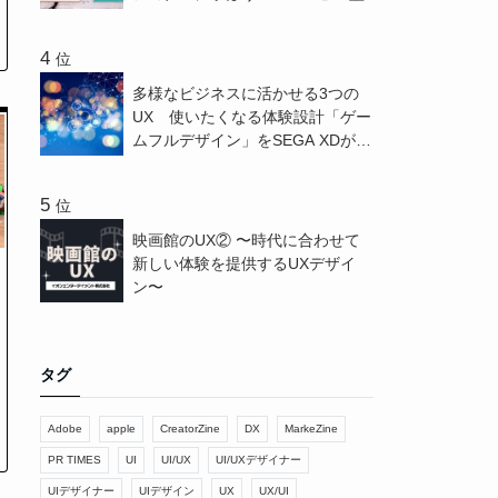
位
多様なビジネスに活かせる3つの
UX 使いたくなる体験設計「ゲー
ムフルデザイン」をSEGA XDが解
説 - CreatorZine
位
映画館のUX② 〜時代に合わせて
新しい体験を提供するUXデザイ
ン〜
タグ
Adobe
apple
CreatorZine
DX
MarkeZine
PR TIMES
UI
UI/UX
UI/UXデザイナー
UIデザイナー
UIデザイン
UX
UX/UI