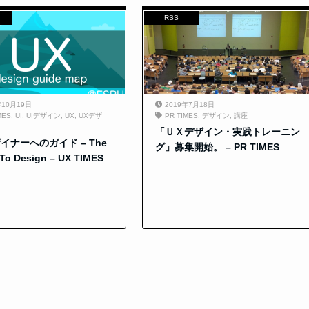
RSS
年10月19日
2019年7月18日
MES
,
UI
,
UIデザイン
,
UX
,
UXデザ
PR TIMES
,
デザイン
,
講座
「ＵＸデザイン・実践トレーニン
イナーへのガイド – The
グ」募集開始。 – PR TIMES
To Design – UX TIMES