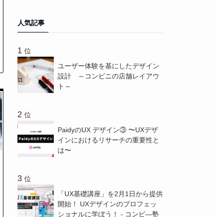
人気記事
位
ユーザー体験を基にしたデザイン
設計 ～コンビニの店舗レイアウ
ト～
位
PaidyのUX デザイン③ 〜UXデザ
インにおけるリサーチの重要性と
は〜
位
「UX基礎講座」を2月1日から提供
開始！ UXデザインのプロフェッ
ショナルに学ぼう！ - コンピ―塾