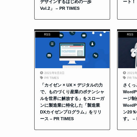
デザインするはじめの一歩
ート！ –
Vol.2」 – PR TIMES
RSS
RSS
2021年9月3日
2021
PR TIMES
PR TI
「カイゼン × UX × デジタルの力
さくっ
で、ものづくり産業のポテンシャ
Word
ルを世界に解放する」をスローガ
ージ制
ンに製造業に特化した「製造業
Word
DXカイゼンプログラム」をリリ
ン20％
ース – PR TIMES
す。 – 