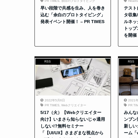
PR TIMES
,
余白のプロトタイピング
HeadS
早い段階で共感を生み、人を巻き
テスト
込む「余白のプロトタイピング」
タ収集
発表イベント開催！ – PR TIMES
ルネック
トップ
を開催 –
RSS
RSS
2022年5月6日
2021
PR TIMES
,
Webクリエイター
PR TI
5/17（火）【Webクリエイター
みんな
向け】いまさら知らないじゃ通用
ンブン
しない!?無料セミナー
新しい
「【UI/UX】さまざまな視点から
ーム「