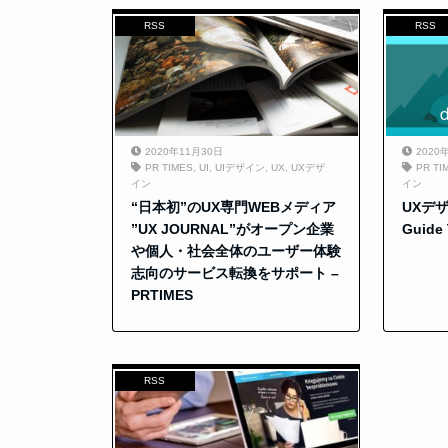
RSS
RSS
2020年11月30日
2020
PR TIMES
,
UI
,
UIデザイン
,
UX
,
UXデザ
PR TI
イン
イン
“日本初”のUX専門WEBメディア
UXデザ
”UX JOURNAL”がオープン企業
Guide 
や個人・社会全体のユーザー体験
志向のサービス転換をサポート –
PRTIMES
RSS