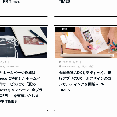
 PR Times
TIMES
RSS
年8月4日
2021年1月21日
MES
,
WordPress
PR TIMES
,
コンサル
,
銀行
とホームページ作成は
金融機関のDXを支援すべく、銀
Pressに特化したホームペ
行アプリのUX・UIデザインのコ
作サービスにて「夏の
ンサルティングを開始 – PR
Pressキャンペーン! 全プラ
TIMES
OFF!!」を実施いたしま
PR TIMES