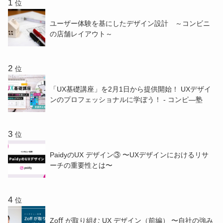
位
ユーザー体験を基にしたデザイン設計 ～コンビニ
の店舗レイアウト～
位
「UX基礎講座」を2月1日から提供開始！ UXデザイ
ンのプロフェッショナルに学ぼう！ - コンピ―塾
位
PaidyのUX デザイン③ 〜UXデザインにおけるリサ
ーチの重要性とは〜
位
Zoﬀ が取り組む UX デザイン（前編） 〜⾃社の強み