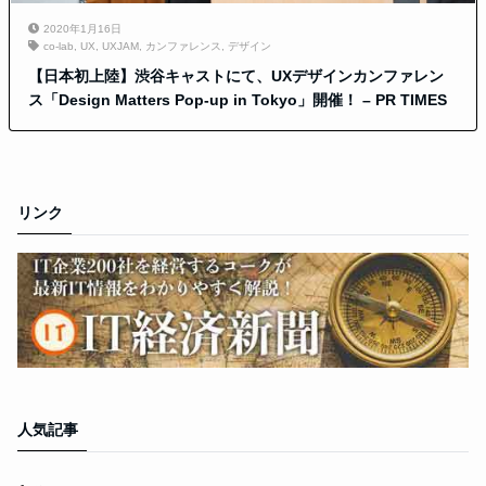
2020年1月16日
co-lab
,
UX
,
UXJAM
,
カンファレンス
,
デザイン
【日本初上陸】渋谷キャストにて、UXデザインカンファレン
ス「Design Matters Pop-up in Tokyo」開催！ – PR TIMES
リンク
人気記事