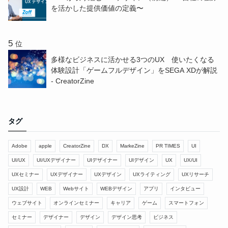
を活かした提供価値の定義〜
位
多様なビジネスに活かせる3つのUX 使いたくなる
体験設計「ゲームフルデザイン」をSEGA XDが解説
- CreatorZine
タグ
Adobe
apple
CreatorZine
DX
MarkeZine
PR TIMES
UI
UI/UX
UI/UXデザイナー
UIデザイナー
UIデザイン
UX
UX/UI
UXセミナー
UXデザイナー
UXデザイン
UXライティング
UXリサーチ
UX設計
WEB
Webサイト
WEBデザイン
アプリ
インタビュー
ウェブサイト
オンラインセミナー
キャリア
ゲーム
スマートフォン
セミナー
デザイナー
デザイン
デザイン思考
ビジネス