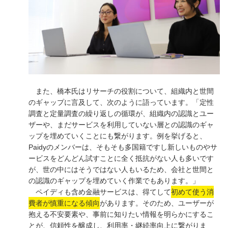
また、橋本氏はリサーチの役割について、組織内と世間
のギャップに言及して、次のように語っています。「定性
調査と定量調査の繰り返しの循環が、組織内の認識とユー
ザーや、まだサービスを利用していない層との認識のギャ
ップを埋めていくことにも繋がります。例を挙げると、
Paidyのメンバーは、そもそも多国籍ですし新しいものやサ
ービスをどんどん試すことに全く抵抗がない人も多いです
が、世の中にはそうではない人もいるため、会社と世間と
の認識のギャップを埋めていく作業でもあります。」
ペイディも含め金融サービスは、得てして
初めて使う消
費者が慎重になる傾向
があります。そのため、ユーザーが
抱える不安要素や、事前に知りたい情報を明らかにするこ
とが、信頼性を醸成し、利用率・継続率向上に繋がりま