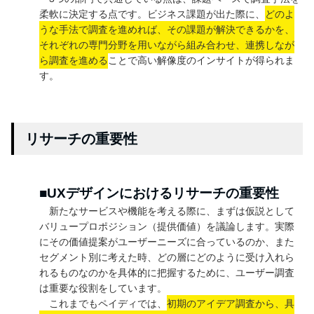
柔軟に決定する点です。ビジネス課題が出た際に、
どのよ
うな手法で調査を進めれば、その課題が解決できるかを、
それぞれの専門分野を用いながら組み合わせ、連携しなが
ら調査を進める
ことで高い解像度のインサイトが得られま
す。
リサーチの重要性
■UXデザインにおけるリサーチの重要性
新たなサービスや機能を考える際に、まずは仮説として
バリュープロポジション（提供価値）を議論します。実際
にその価値提案がユーザーニーズに合っているのか、また
セグメント別に考えた時、どの層にどのように受け入れら
れるものなのかを具体的に把握するために、ユーザー調査
は重要な役割をしています。
これまでもペイディでは、
初期のアイデア調査から、具