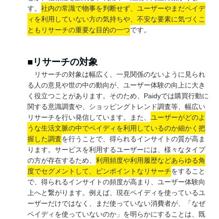
す。
社内の常識で物事を判断せず、ユーザーやまだペイデ
ィを利用していない方の気持ちや、不安な要素に気づくこ
ともリサーチの重要な目的の一つ
です。
■リサーチの対象
リサーチの対象は幅広く、一見関係のないように見られ
る人の意見や世の中の動向が、ユーザー体験の向上に大き
く役立つことがあります。そのため、Paidyでは購買行動に
関する意識調査や、ショッピングトレンド調査等、幅広い
リサーチを行い発信しています。また、
ユーザーがどのよ
うな生活文脈の中でペイディを利用しているのか細かく把
握した調査
を行うことで、得られるインサイトの質が高ま
ります。サービスを利用するユーザーには、様々なタイプ
の方が存在するため、
利用頻度や利用履歴などあらゆる角
度でセグメントして、ピンポイントなリサーチ
をすること
で、得られるインサイトの頻度が高まり、ユーザー体験向
上へと繋がります。例えば、現在ペイディを使っているユ
ーザーだけではなく、まだ使っていない消費者が、「なぜ
ペイディを使っていないのか」を明らかにすることは、既