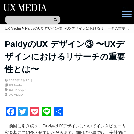
Menu
UX Media
PaidyのUX デザイン③ 〜UXデザインにおけるリサーチの重要性とは〜
PaidyのUX デザイン③ 〜UXデ
ザインにおけるリサーチの重要
性とは〜
2023年12月20日
UX Media
UX
,
ビジネス
UX MEDIA
F
T
P
Li
共
a
wi
o
n
有
前回に引き続き、PaidyのUXデザインについてインタビュー内
c
tt
ck
e
容を基にご紹介させていただきます。前回の記事では、全社的に