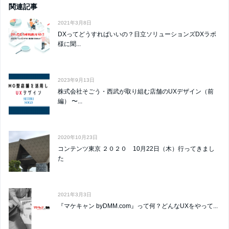
関連記事
k
2021年3月8日
DXってどうすればいいの？日立ソリューションズDXラボ
様に聞...
2023年9月13日
株式会社そごう・西武が取り組む店舗のUXデザイン（前
編） 〜...
2020年10月23日
コンテンツ東京 ２０２０ 10月22日（木）行ってきまし
た
2021年3月3日
『マケキャン byDMM.com』って何？どんなUXをやって...