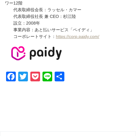
ワー12階
代表取締役会⻑：ラッセル・カマー
代表取締役社⻑ 兼 CEO：杉江陸
設⽴：2008年
事業内容：あと払いサービス「ペイディ」
コーポレートサイト：
https://corp.paidy.com/
F
T
P
Li
共
a
wi
o
n
有
c
tt
ck
e
e
er
et
b
o
o