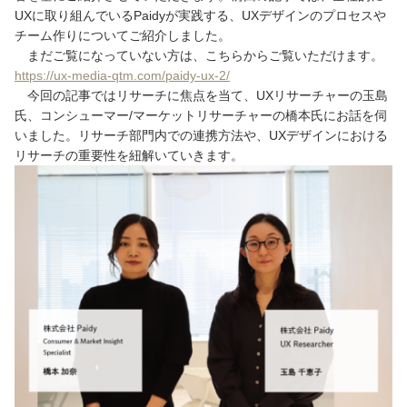
e
er
et
UXに取り組んでいるPaidyが実践する、UXデザインのプロセスや
チーム作りについてご紹介しました。
b
まだご覧になっていない方は、こちらからご覧いただけます。
o
https://ux-media-qtm.com/paidy-ux-2/
今回の記事ではリサーチに焦点を当て、UXリサーチャーの玉島
o
氏、コンシューマー/マーケットリサーチャーの橋本氏にお話を伺
k
いました。リサーチ部門内での連携方法や、UXデザインにおける
リサーチの重要性を紐解いていきます。