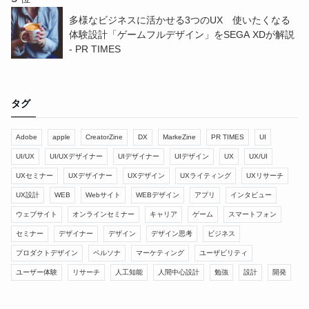
多様なビジネスに活かせる3つのUX 使いたくなる
体験設計「ゲームフルデザイン」をSEGA XDが解説
- PR TIMES
タグ
Adobe
apple
CreatorZine
DX
MarkeZine
PR TIMES
UI
UI/UX
UI/UXデザイナー
UIデザイナー
UIデザイン
UX
UX/UI
UXセミナー
UXデザイナー
UXデザイン
UXライティング
UXリサーチ
UX設計
WEB
Webサイト
WEBデザイン
アプリ
インタビュー
ウェブサイト
オンラインセミナー
キャリア
ゲーム
スマートフォン
セミナー
デザイナー
デザイン
デザイン思考
ビジネス
プロダクトデザイン
ペルソナ
マーケティング
ユーザビリティ
ユーザー体験
リサーチ
人工知能
人間中心設計
勉強
設計
開発