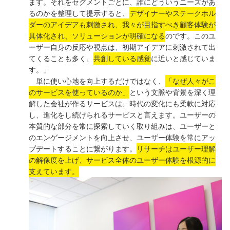
ます。それをセグメントごとに、誰にどういうニーズがあ
るのかを整理して提示すると、
デザイナーやステークホル
ダーのアイデアも刺激され、我々が目指すべき顧客体験が
具体化され、ソリューションが明確になる
のです。このユ
ーザー自身の反応や視点は、初期アイデアに刺激されて出
てくることも多く、
共創している感覚
に近いと感じていま
す。」
単に使い心地を向上するだけではなく、
「なぜ人々がこ
のサービスを使っているのか」
という文脈や背景を深く理
解した会社が作るサービスは、時代の変化にも柔軟に対応
し、進化をし続けられるサービスと言えます。ユーザーの
本質的な部分を常に探索していく取り組みは、ユーザーと
のエンゲージメントを向上させ、ユーザー体験を常にアッ
プデートすることに繋がります。
リサーチはユーザー理解
の解像度を上げ、サービス全体のユーザー体験を根源的に
支えています。