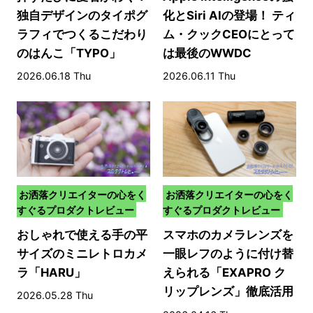
独自デザインのタイポグ
化とSiri AIの登場！ ティ
ラフィでつくるこだわり
ム・クックCEOにとって
のはんこ「TYPO」
は最後のWWDC
2026.06.18 Thu
2026.06.11 Thu
お洒落クリエイターの心をく
お洒落クリエイターの心をく
すぐるプロダクトレビュー
すぐるプロダクトレビュー
おしゃれで使える手の平
スマホのカメラレンズを
サイズのミニレトロカメ
一眼レフのように付け替
ラ「HARU」
えられる「EXAPRO ク
リップレンズ」徹底活用
2026.05.28 Thu
術！