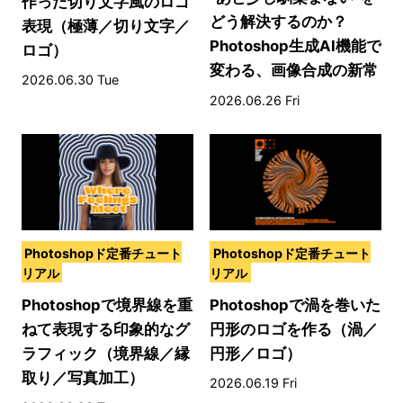
作った切り文字風のロゴ
どう解決するのか？
表現（極薄／切り文字／
Photoshop生成AI機能で
ロゴ）
変わる、画像合成の新常
2026.06.30 Tue
識
2026.06.26 Fri
Photoshopド定番チュート
Photoshopド定番チュート
リアル
リアル
Photoshopで境界線を重
Photoshopで渦を巻いた
ねて表現する印象的なグ
円形のロゴを作る（渦／
ラフィック（境界線／縁
円形／ロゴ）
取り／写真加工）
2026.06.19 Fri