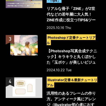
「Tips」
リアルな冊子「ZINE」がZ世
代などの若年層に大人気！
ZINE作成に役立つTIPS&ツー
ル徹底ガイド
2025.10.16 Thu
>
Photoshopド定番チュートリア
ル
【Photoshop写真合成テクニ
ック】キラキラと丸くぼかし
た「玉ボケ」が美しいビジュ
アル表現
2024.10.22 Tue
>
Illustrator定番＆最新チュートリ
アル
汎用性のあるフレームの作り
方。アンティーク風にアレン
ジ（Illustrator初心者におす