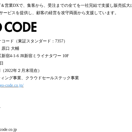
グ＆営業DXで、集客から、受注までの全てを一社完結で支援し販売拡大
るサービスを提供し、顧客の経営を攻守両面から支援しています。
コード（東証スタンダード：7357）
原口 大輔
4-1-6 JR新宿ミライナタワー 10F
4日
円（2022年２月末現在）
ティング事業、クラウドセールステック事業
eo-code.co.jp/
＞
de.co.jp