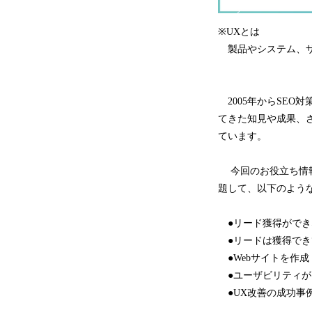
※UXとは
製品やシステム、サービ
2005年からSEO
てきた知見や成果、さ
ています。
今回のお役立ち情報は
題して、以下のよう
●リード獲得ができ
●リードは獲得でき
●Webサイトを作
●ユーザビリティが
●UX改善の成功事