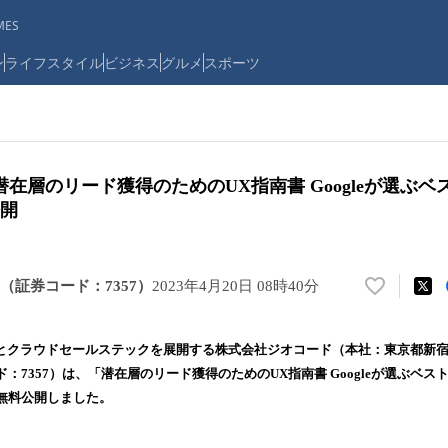
ES
ン
ライフスタイル
ビジネス
グルメ
スポーツ
在層のリード獲得のためのUX指南書 Googleが選ぶ
公開
（証券コード：7357）
2023年4月20日 08時40分
い
い
ね
とクラウドセールステックを展開する株式会社ジオコード（本社：東京都新
！
：7357）は、「潜在層のリード獲得のためのUX指南書 Googleが選ぶベス
数
無料公開しました。
を
読
み