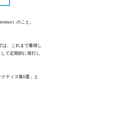
ience）のこと。
ドでは、これまで蓄積し
として定期的に発行し
ラクティス集6選」と