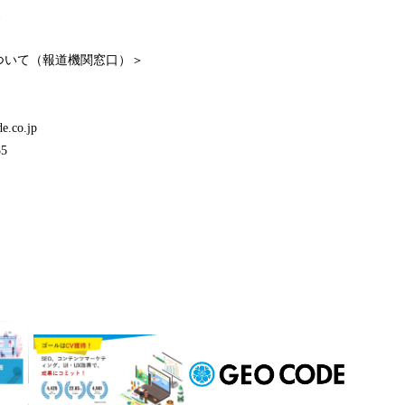
1
ついて（報道機関窓口）＞
.co.jp
5