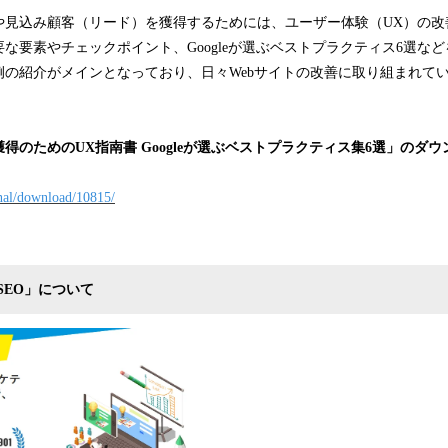
見込み顧客（リード）を獲得するためには、ユーザー体験（UX）の改
な要素やチェックポイント、Googleが選ぶベストプラクティス6選な
例の紹介がメインとなっており、日々Webサイトの改善に取り組まれて
獲得のための
UX
指南書
Google
が選ぶベストプラクティス集
6
選」のダウ
rnal/download/10815/
SEO
」について