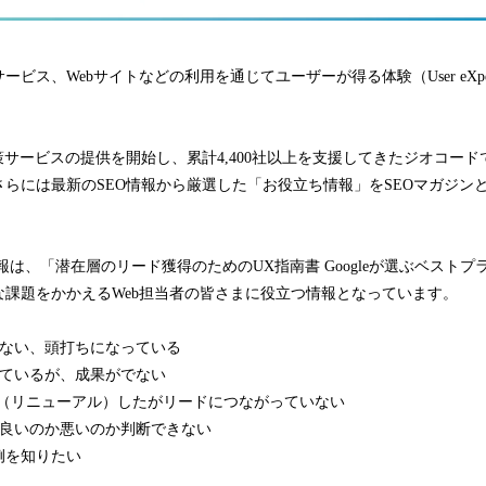
ス、Webサイトなどの利用を通じてユーザーが得る体験（User eXper
対策サービスの提供を開始し、累計4,400社以上を支援してきたジオコー
らには最新のSEO情報から厳選した「お役立ち情報」をSEOマガジン
、「潜在層のリード獲得のためのUX指南書 Googleが選ぶベストプ
な課題をかかえるWeb担当者の皆さまに役立つ情報となっています。
ない、頭打ちになっている
ているが、成果がでない
成（リニューアル）したがリードにつながっていない
良いのか悪いのか判断できない
例を知りたい