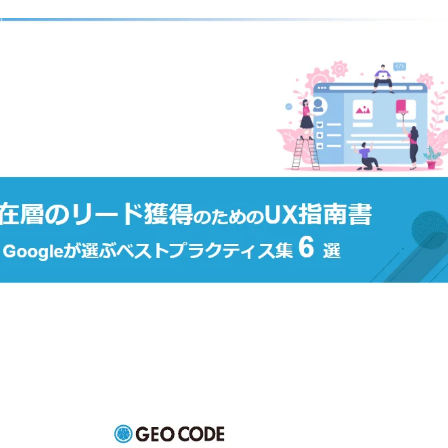
込
み
中
で
す