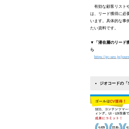
有効な顧客リストや
は、リード獲得に必要
います。具体的な事
たい資料です。
▼
「潜在層のリード
ら
https://gc-seo.jp/jou
ジオコードの「