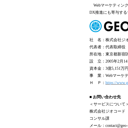
Webマーケティン
DX推進にも寄与す
社 名：株式会社ジオ
代表者：代表取締役 
所在地：東京都新宿区新宿
設 立：2005年2月1
資本金：3億5,151万
事 業：Webマーケ
Ｈ Ｐ：
https://www.g
■
お問い合わせ先
＜サービスについて
株式会社ジオコード
コンサル課
メール：contact@geo-co