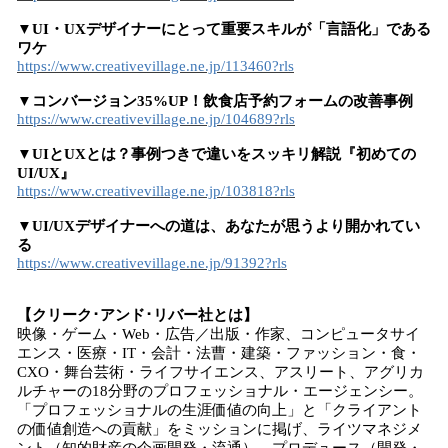
▼UI・UXデザイナーにとって重要スキルが「言語化」である
ワケ
https://www.creativevillage.ne.jp/113460?rls
▼コンバージョン35%UP！飲食店予約フォームの改善事例
https://www.creativevillage.ne.jp/104689?rls
▼UIとUXとは？事例つきで違いをスッキリ解説『初めての
UI/UX』
https://www.creativevillage.ne.jp/103818?rls
▼UI/UXデザイナーへの道は、あなたが思うより開かれてい
る
https://www.creativevillage.ne.jp/91392?rls
【クリーク･アンド･リバー社とは】
映像・ゲーム・Web・広告／出版・作家、コンピュータサイ
エンス・医療・IT・会計・法曹・建築・ファッション・食・
CXO・舞台芸術・ライフサイエンス、アスリート、アグリカ
ルチャーの18分野のプロフェッショナル・エージェンシー。
「プロフェッショナルの生涯価値の向上」と「クライアント
の価値創造への貢献」をミッションに掲げ、ライツマネジメ