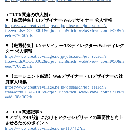
＜UI/UX関連の求人例＞
▼【厳選特集】UIデザイナー/Webデザイナー 求人情報
https://www.creativevillage.ne.jp/jobsearch/job_search/?
freewords=DCG0001&crjob_rich&rich_web&view_count=50&fr
eeid=77060?rls
▼【厳選特集】UXデザイナー/UXディレクター/Webディレク
ター 求人情報
https://www.creativevillage.ne.jp/jobsearch/job_search/?
freewords=DCG0002&crjob_rich&rich_web&view_count=50&fr
eeid=76829?rls
▼【エージェント厳選】Webデザイナー・UIデザイナーの社
員求人特集
https://www.creativevillage.ne.jp/jobsearch/job_search/?
freewords=CAG0003&crjob_rich&rich_web&view_count=50&fr
eeid=98400?rls
＜UI/UX関連記事＞
▼アプリのUI設計におけるアクセシビリティの重要性と向上
させるためのポイント
https://www.creativevillage.ne.jp/113742?rls