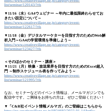
https://www.creativevillage.ne.jp/category/event-
list/seminar/120143/?rls
▼11/16（水）GA4ウェビナー ～年内に最低限終わらせてお
きたい設定について～
https://www.creativevillage.ne.jp/category/event-
list/seminar/122617/?rls
▼11/18（金）デジタルマーケターを目指す方のためのWeb解
析入門～GA4の学習環境を準備しよう～
https://www.creativevillage.ne.jp/category/event-
list/seminar/123427/?rls
＜そのほかのセミナー・講座＞
▼11/21（月）映像・放送業界を目指す方のためのExcel超入
門 ～制作スケジュール表を作ってみよう～
https://www.creativevillage.ne.jp/category/event-
list/seminar/121995/?rls
なお、セミナーなどのイベント情報は、メールマガジンでも
配信中です。ご興味をお持ちの方は、ぜひご登録ください！
▼「C&R社イベント情報メルマガ」のご登録はこちらから
https://go.creativevillage.ne.jp/l/924692/2022-01-14/hrr6w