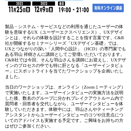
製品・システム・サービスなどの利用を通じたユーザーの体
験を意味するUX（ユーザーエクスペリエンス）。UXデザイ
ンとは、それらの体験を設計することを指す言葉です。C&R
社が開催するセミナーシリーズ「UXデザイン基礎」では、
UXとつながりの深い「人間中心設計」（HCD）の専門家でも
ある羽山 祥樹さんに講師としてご登壇いただいております。
C&R社では今回、そんな羽山さんを講師にお迎えし、UXデザ
インのプロセスの中でも特に肝となる「ユーザーインタビュ
ー」にスポットライトを当てたワークショップを企画いたし
ました。
当日のワークショップは、オンライン（Zoomミーティング）
で実施いたします。ユーザーインタビューの実施方法を説明
した後、数名のグループに分かれブレイクアウトルーム内で
質問者・回答者を交代しながら、ユーザーインタビューを体
験していただきます。体験中には、羽山さんやティーチング
アシスタントからユーザーインタビューのコツや注意点につ
いてのアドバイスも実施する予定です。ご興味をお持ちの方
はぜひご参加ください。