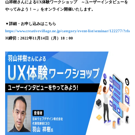
山祥樹さんによるUX体験ワークショップ ～ユーザーインタビューを
み
やってみよう！～」をオンライン開催いたします。
込
み
▼詳細・お申し込みはこちら
中
で
https://www.creativevillage.ne.jp/category/event-list/seminar/122277/?rls
す
※締切：2022年11月14日（月）18：00