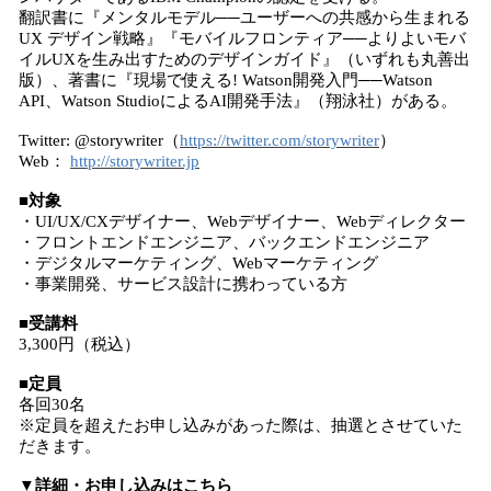
翻訳書に『メンタルモデル──ユーザーへの共感から生まれる
UX デザイン戦略』『モバイルフロンティア──よりよいモバ
イルUXを生み出すためのデザインガイド』（いずれも丸善出
版）、著書に『現場で使える! Watson開発入門──Watson
API、Watson StudioによるAI開発手法』（翔泳社）がある。
Twitter: @storywriter（
https://twitter.com/storywriter
）
Web：
http://storywriter.jp
■対象
・UI/UX/CXデザイナー、Webデザイナー、Webディレクター
・フロントエンドエンジニア、バックエンドエンジニア
・デジタルマーケティング、Webマーケティング
・事業開発、サービス設計に携わっている方
■受講料
3,300円（税込）
■定員
各回30名
※定員を超えたお申し込みがあった際は、抽選とさせていた
だきます。
▼詳細・お申し込みはこちら