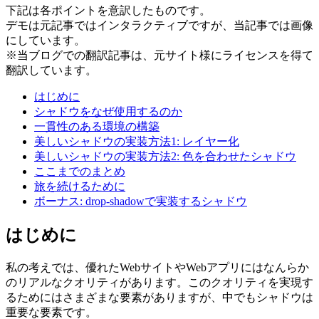
下記は各ポイントを意訳したものです。
デモは元記事ではインタラクティブですが、当記事では画像
にしています。
※当ブログでの翻訳記事は、元サイト様にライセンスを得て
翻訳しています。
はじめに
シャドウをなぜ使用するのか
一貫性のある環境の構築
美しいシャドウの実装方法1: レイヤー化
美しいシャドウの実装方法2: 色を合わせたシャドウ
ここまでのまとめ
旅を続けるために
ボーナス: drop-shadowで実装するシャドウ
はじめに
私の考えでは、優れたWebサイトやWebアプリにはなんらか
の
リアルなクオリティ
があります。このクオリティを実現す
るためにはさまざまな要素がありますが、中でも
シャドウは
重要な要素
です。