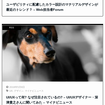
ユーザビリティに配慮したカラー設計のマテリアルデザインが
最近のトレンド？ – Web担当者Forum
RSS
2018年5月9日
UX
,
デザイン
,
マイナビニュース
UI/UXって何? なぜ注目されているの? – UI/UXデザイナー・深
津貴之さんに聞いてみた – マイナビニュース