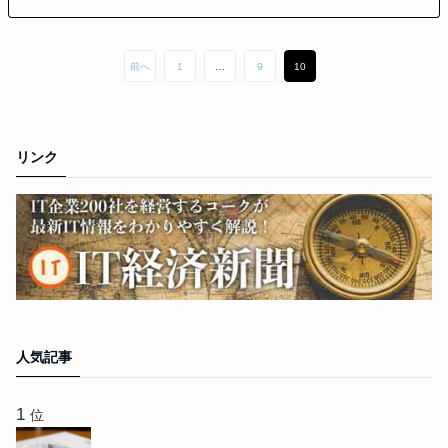
前へ
1
…
9
10
リンク
人気記事
位