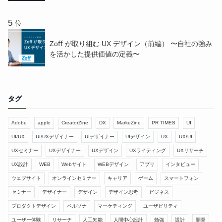
位
Zoﬀ が取り組む UX デザイン（前編） 〜⾃社の強み
を活かした提供価値の定義〜
タグ
Adobe
apple
CreatorZine
DX
MarkeZine
PR TIMES
UI
UI/UX
UI/UXデザイナー
UIデザイナー
UIデザイン
UX
UX/UI
UXセミナー
UXデザイナー
UXデザイン
UXライティング
UXリサーチ
UX設計
WEB
Webサイト
WEBデザイン
アプリ
インタビュー
ウェブサイト
オンラインセミナー
キャリア
ゲーム
スマートフォン
セミナー
デザイナー
デザイン
デザイン思考
ビジネス
プロダクトデザイン
ペルソナ
マーケティング
ユーザビリティ
ユーザー体験
リサーチ
人工知能
人間中心設計
勉強
設計
開発