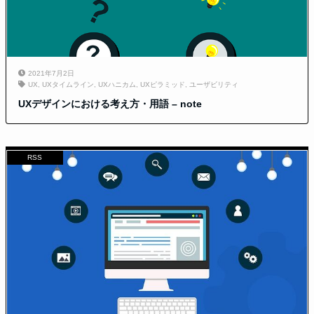
2021年7月2日
UX
,
UXタイムライン
,
UXハニカム
,
UXピラミッド
,
ユーザビリティ
UXデザインにおける考え方・用語 – note
RSS