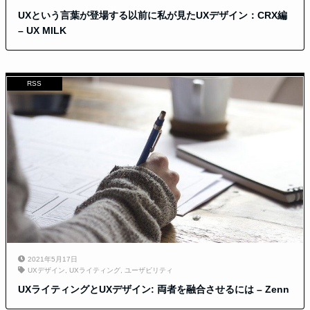
UXという言葉が登場する以前に私が見たUXデザイン：CRX編
– UX MILK
RSS
2021年5月17日
UXデザイン
,
UXライティング
,
ユーザビリティ
UXライティングとUXデザイン: 両者を融合させるには – Zenn