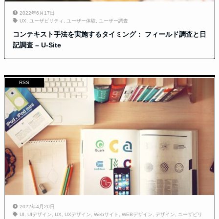
2022年6月17日
UX
,
ユーザビリティ
,
ユーザー体験
,
ユーザー調査
コンテキスト手法を実施するタイミング： フィールド調査と日
記調査 – U-Site
RSS
2022年4月20日
UI
,
UIデザイン
,
UX
,
UXデザイン
,
Webサイト
,
WEBデザイン
,
デザイン
,
ユーザビリ