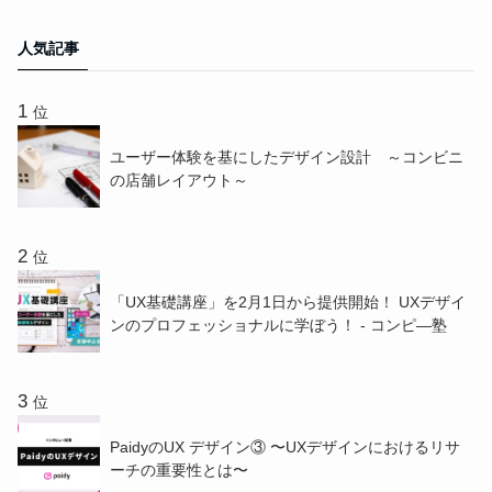
人気記事
位
ユーザー体験を基にしたデザイン設計 ～コンビニ
の店舗レイアウト～
位
「UX基礎講座」を2月1日から提供開始！ UXデザイ
ンのプロフェッショナルに学ぼう！ - コンピ―塾
位
PaidyのUX デザイン③ 〜UXデザインにおけるリサ
ーチの重要性とは〜