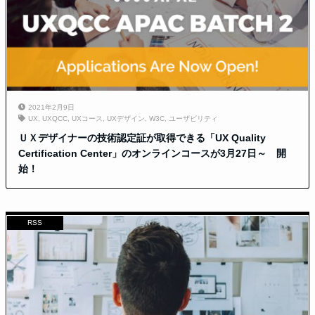
2021年2月9日
UX
,
UXQCC
,
UXコース
,
UXデザイン
,
W3C
,
ユーザビリティ
ＵＸデザイナーの技術認定証が取得できる「UX Quality
Certification Center」のオンラインコースが3月27日～ 開
始！
RSS