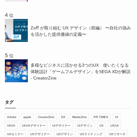
位
Zoﬀ が取り組む UX デザイン（前編） 〜⾃社の強み
を活かした提供価値の定義〜
位
多様なビジネスに活かせる3つのUX 使いたくなる
体験設計「ゲームフルデザイン」をSEGA XDが解説
- CreatorZine
タグ
Adobe
apple
CreatorZine
DX
MarkeZine
PR TIMES
UI
UI/UX
UI/UXデザイナー
UIデザイナー
UIデザイン
UX
UX/UI
UXセミナー
UXデザイナー
UXデザイン
UXライティング
UXリサーチ