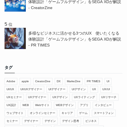
体験設計「ゲームフルデザイン」をSEGA XDが解説
- CreatorZine
位
多様なビジネスに活かせる3つのUX 使いたくなる
体験設計「ゲームフルデザイン」をSEGA XDが解説
- PR TIMES
タグ
Adobe
apple
CreatorZine
DX
MarkeZine
PR TIMES
UI
UI/UX
UI/UXデザイナー
UIデザイナー
UIデザイン
UX
UX/UI
UXセミナー
UXデザイナー
UXデザイン
UXライティング
UXリサーチ
UX設計
WEB
Webサイト
WEBデザイン
アプリ
インタビュー
ウェブサイト
オンラインセミナー
キャリア
ゲーム
スマートフォン
セミナー
デザイナー
デザイン
デザイン思考
ビジネス