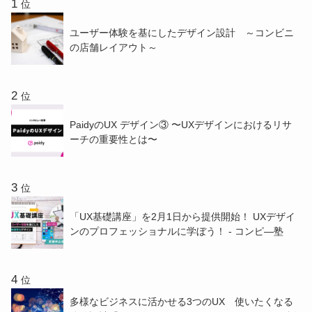
位
ユーザー体験を基にしたデザイン設計 ～コンビニ
の店舗レイアウト～
位
PaidyのUX デザイン③ 〜UXデザインにおけるリサ
ーチの重要性とは〜
位
「UX基礎講座」を2月1日から提供開始！ UXデザイ
ンのプロフェッショナルに学ぼう！ - コンピ―塾
位
多様なビジネスに活かせる3つのUX 使いたくなる