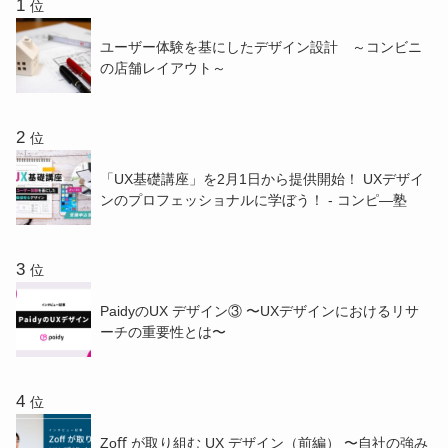
位
ユーザー体験を基にしたデザイン設計 ～コンビニ
の店舗レイアウト～
位
「UX基礎講座」を2月1日から提供開始！ UXデザイ
ンのプロフェッショナルに学ぼう！ - コンピ―塾
位
PaidyのUX デザイン③ 〜UXデザインにおけるリサ
ーチの重要性とは〜
位
Zoﬀ が取り組む UX デザイン（前編） 〜⾃社の強み