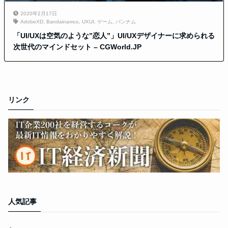
2020年2月17日
AdobeXD
,
Bandainamco
,
UXUI
,
ゲーム
,
バンナム
「UI/UXは空気のような”恋人”」UI/UXデザイナーに求められる
次世代のマインドセット – CGWorld.JP
リンク
人気記事