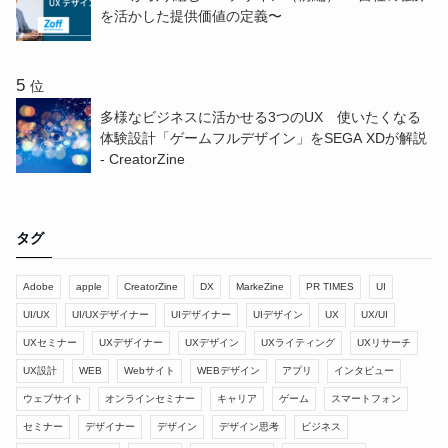
を活かした提供価値の定義〜
位
多様なビジネスに活かせる3つのUX 使いたくなる
体験設計「ゲームフルデザイン」をSEGA XDが解説
- CreatorZine
タグ
Adobe
apple
CreatorZine
DX
MarkeZine
PR TIMES
UI
UI/UX
UI/UXデザイナー
UIデザイナー
UIデザイン
UX
UX/UI
UXセミナー
UXデザイナー
UXデザイン
UXライティング
UXリサーチ
UX設計
WEB
Webサイト
WEBデザイン
アプリ
インタビュー
ウェブサイト
オンラインセミナー
キャリア
ゲーム
スマートフォン
セミナー
デザイナー
デザイン
デザイン思考
ビジネス