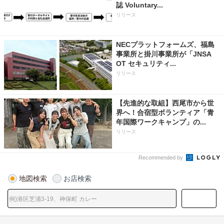
誌 Voluntary...
リリース
NECプラットフォームズ、福島
事業所と掛川事業所が「JNSA
OT セキュリティ...
リリース
【先進的な取組】西尾市から世
界へ！合宿型ボランティア「青
年国際ワークキャンプ」の...
リリース
Recommended by
地図検索
お店検索