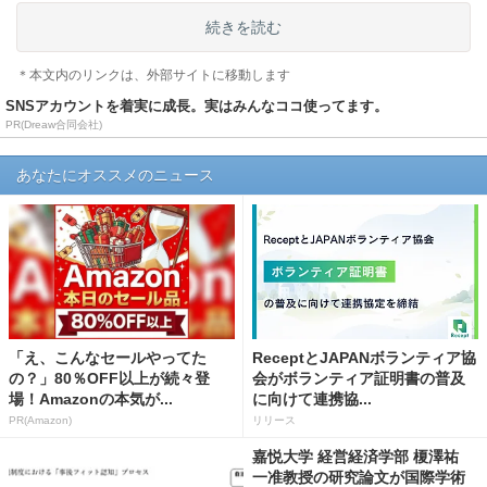
続きを読む
＊本文内のリンクは、外部サイトに移動します
SNSアカウントを着実に成長。実はみんなココ使ってます。
PR(Dreaw合同会社)
あなたにオススメのニュース
「え、こんなセールやってた
ReceptとJAPANボランティア協
の？」80％OFF以上が続々登
会がボランティア証明書の普及
場！Amazonの本気が...
に向けて連携協...
PR(Amazon)
リリース
嘉悦大学 経営経済学部 榎澤祐
一准教授の研究論文が国際学術