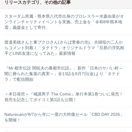
リリースカテゴリ、その他の記事
スターダム所属・熊本県八代市出身のプロレスラー水森由菜がオ
ンラインチャリティイベントを実施。売上金を「令和8年熊本地
震」義援金として寄付。
渡邉美穂さんと東ブクロさん(さらば青春の光)、夫婦役の二人か
らコメント到着！「タテドラ」オリジナルドラマ『旦那の浮気相
手とLINE友達になってみた』最新情報
『Mr.都市伝説 関暁夫の裏都市伝説』、新作「日本のヤバい村～
闇に葬られた集落の真実～」全13話を8月7日(金)より「タテド
ラ」で配信開始
＜本日発売＞『補講男子 The Comic』単行本第1巻ついに発売！
発売を記念してボイコミ第1話も公開！
Naturecanが8/7から年に一度の大特価セール「CBD DAY 2026」
を開催！