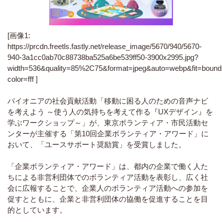
[画像1:
https://prcdn.freetls.fastly.net/release_image/5670/940/5670-
940-3a1cc0ab70c88738ba525a6be539ff50-3900x2995.jpg?
width=536&quality=85%2C75&format=jpeg&auto=webp&fit=boun
color=fff ]
パイオニアの社会貢献活動「移動に困る人のための音声ナビ
を考えよう ～使う人の気持ちを考えて作る『UXデザイン』を
学ぶワークショップ～」が、東京ボランティア・市民活動セ
ンターが主催する「第10回企業ボランティア・アワード」に
おいて、「ユースサポート奨励賞」を受賞しました。
「企業ボランティア・アワード」は、都内の企業で働く人た
ちによる非営利団体でのボランティア活動を表彰し、広く社
会に広報することで、企業人のボランティア活動への参加を
促すとともに、企業と非営利団体の協働を促進することを目
的としています。