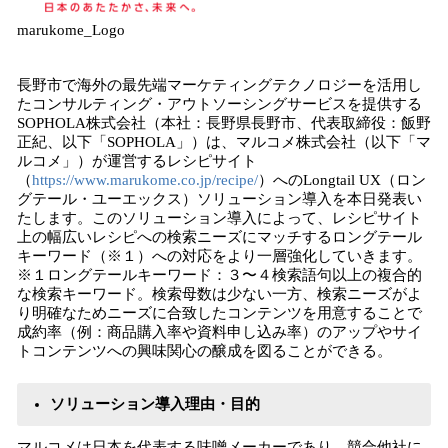
marukome_Logo
長野市で海外の最先端マーケティングテクノロジーを活用し
たコンサルティング・アウトソーシングサービスを提供する
SOPHOLA株式会社（本社：長野県長野市、代表取締役：飯野
正紀、以下「SOPHOLA」）は、マルコメ株式会社（以下「マ
ルコメ」）が運営するレシピサイト
（
https://www.marukome.co.jp/recipe/
）へのLongtail UX（ロン
グテール・ユーエックス）ソリューション導入を本日発表い
たします。このソリューション導入によって、レシピサイト
上の幅広いレシピへの検索ニーズにマッチするロングテール
キーワード（※１）への対応をより一層強化していきます。
※１ロングテールキーワード：３〜４検索語句以上の複合的
な検索キーワード。検索母数は少ない一方、検索ニーズがよ
り明確なためニーズに合致したコンテンツを用意することで
成約率（例：商品購入率や資料申し込み率）のアップやサイ
トコンテンツへの興味関心の醸成を図ることができる。
ソリューション導入理由・目的
マルコメは日本を代表する味噌メーカーであり、競合他社に