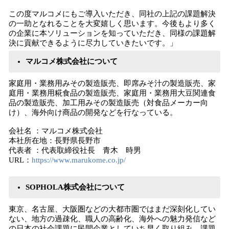
この度マルコメにもご導入いただき、同社の上記の課題解決
の一助となれることを大変嬉しく思います。今後もより多く
の企業に本ソリューションを知っていただき、同様の課題解
決に貢献できるように尽力していきたいです。」
マルコメ株式会社について
家庭用・業務用みその製造販売、即席みそ汁の製造販売、家
庭用・業務用糀食品の製造販売、家庭用・業務用大豆関連食
品の製造販売、加工用みその製造販売（対食品メーカー向
け）、海外向け商品の開発などを行なっている。
会社名 ：マルコメ株式会社
本社所在地：長野県長野市
代表者 ：代表取締役社長 青木 時男
URL：
https://www.marukome.co.jp/
SOPHOLA株式会社について
東京、名古屋、大阪圏などの大都市圏ではまだ深刻化してい
ない、地方の過疎化、職人の高齢化、海外への魅力発信など
の日本の社会課題に民間企業としていち早く取り組み、課題