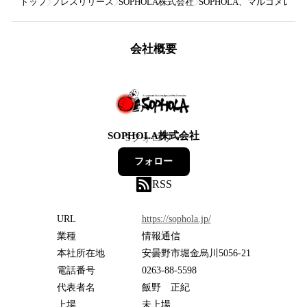
トップ
プレスリリース
SOPHOLA株式会社
SOPHOLA、マルコメレシピ
会社概要
SOPHOLA株式会社
5
フォロワー
フォロー
RSS
URL
https://sophola.jp/
業種
情報通信
本社所在地
安曇野市堀金烏川5056-21
電話番号
0263-88-5598
代表者名
飯野 正紀
上場
未上場