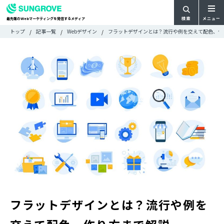
検索
メニュー
最先端の
マーケティングを発信するメディア
Web
検
検
トップ
記事一覧
Webデザイン
フラットデザインとは？流行や例を交えて配色、作
ARTICLE
メ
索
索:
すべての記事
ニ
CATEGORY
ュ
カテゴリで探す
ー
TAG
一
タグで探す
WRITER
覧
ライターで探す
FEATURE
特集
MOVIE
動画
DOCUMENT
お役立ち資料
お問い合わせ
フラットデザインとは？流行や例を
広告掲載に関するお問い合わせ