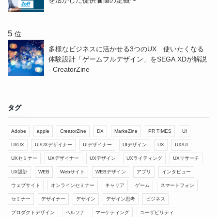
を活かした提供価値の定義〜
位
多様なビジネスに活かせる3つのUX 使いたくなる
体験設計「ゲームフルデザイン」をSEGA XDが解説
- CreatorZine
タグ
Adobe
apple
CreatorZine
DX
MarkeZine
PR TIMES
UI
UI/UX
UI/UXデザイナー
UIデザイナー
UIデザイン
UX
UX/UI
UXセミナー
UXデザイナー
UXデザイン
UXライティング
UXリサーチ
UX設計
WEB
Webサイト
WEBデザイン
アプリ
インタビュー
ウェブサイト
オンラインセミナー
キャリア
ゲーム
スマートフォン
セミナー
デザイナー
デザイン
デザイン思考
ビジネス
プロダクトデザイン
ペルソナ
マーケティング
ユーザビリティ