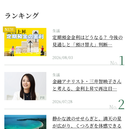
ランキング
NEW
生活
定期預金金利はどうなる？ 今後の
見通しと「預け替え」判断…
2026/08/03
No.
生活
金融アナリスト・三井智映子さん
と考える、金利上昇で再注目…
PR
2026/07/28
No.
静かな波のせせらぎと、満天の星
が広がり、くつろぎを体感できる