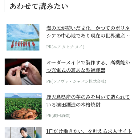
あわせて読みたい
海の民が紡いだ文化。かつてのポリネ
シアの中心地であり現在の世界遺産か
らみえてくる...
PR(エア タヒチ ヌイ)
オーダーメイドで製作する、高機能か
つ充電式の耳あな型補聴器
PR(ソノヴァ・ジャパン株式会社)
鹿児島県産の芋のみを用いて造られて
いる濵田酒造の本格焼酎
PR(濵田酒造)
1日だけ働きたい、を叶える求人サイト