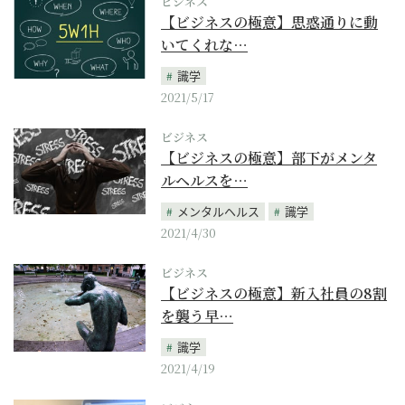
ビジネス
【ビジネスの極意】思惑通りに動
いてくれな…
識学
2021/5/17
ビジネス
【ビジネスの極意】部下がメンタ
ルヘルスを…
メンタルヘルス
識学
2021/4/30
ビジネス
【ビジネスの極意】新入社員の8割
を襲う早…
識学
2021/4/19