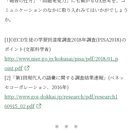
「報告の仕方」「問題発見力」にも繋がるUX思考を、コ
ミュニケーションのなかに取り入れみてはいかがでしょう
か。
[1]OECD生徒の学習到達度調査2018年調査(PISA2018)の
ポイント(文部科学省)
http://www.nier.go.jp/kokusai/pisa/pdf/2018/01_p
oint.pdf
[2]「第1回現代人の語彙に関する調査結果速報」(ベネッ
セコーポレーション、2016年)
http://www.goi-dokkai.jp/research/pdf/research1
60915_02.pdf
＊ ＊ ＊