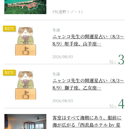
『西表島ホテル by...
PR(星野リゾート)
NEW
生活
ニャンコ先生の開運星占い（8/3～
8/9）射手座、山羊座…
2026/08/03
No.
NEW
生活
ニャンコ先生の開運星占い（8/3～
8/9）獅子座、乙女座…
2026/08/03
No.
客室はすべて海側にあり、眼前に
海が広がる『西表島ホテル by 星