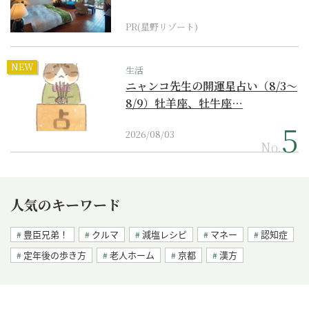
野リゾート』
PR(星野リゾート)
NEW
生活
ニャンコ先生の開運星占い（8/3～
8/9）牡羊座、牡牛座…
2026/08/03
No.
人気のキーワード
豊臣兄弟！
クルマ
減塩レシピ
マネー
認知症
定年後の歩き方
老人ホーム
京都
漢方