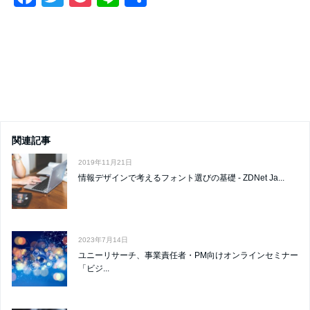
c
tt
ck
e
a
wi
o
n
有
e
er
et
c
tt
ck
e
b
e
er
et
o
b
o
o
k
o
関連記事
k
2019年11月21日
情報デザインで考えるフォント選びの基礎 - ZDNet Ja...
2023年7月14日
ユニーリサーチ、事業責任者・PM向けオンラインセミナー
「ビジ...