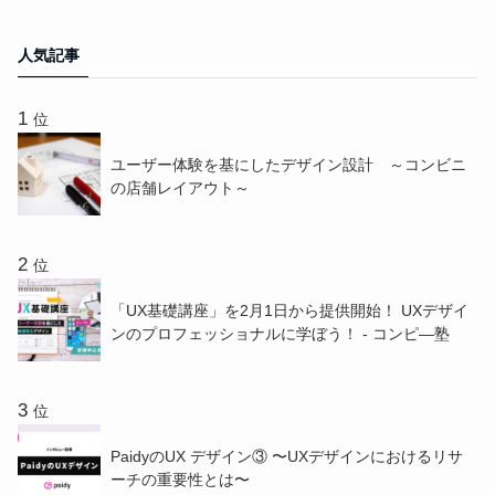
人気記事
位
ユーザー体験を基にしたデザイン設計 ～コンビニ
の店舗レイアウト～
位
「UX基礎講座」を2月1日から提供開始！ UXデザイ
ンのプロフェッショナルに学ぼう！ - コンピ―塾
位
PaidyのUX デザイン③ 〜UXデザインにおけるリサ
ーチの重要性とは〜