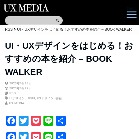
Menu
RSS
UI・UXデザインをはじめる！おすすめの本を紹介 – BOOK WALKER
UI・UXデザインをはじめる！お
すすめの本を紹介 – BOOK
WALKER
2023年6月28日
2023年6月27日
RSS
UIデザイン
,
UX/UI
,
UXデザイン
,
書籍
UX MEDIA
F
T
P
Li
共
a
wi
o
n
有
F
T
P
Li
共