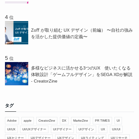
位
Zoﬀ が取り組む UX デザイン（前編） 〜⾃社の強み
を活かした提供価値の定義〜
位
多様なビジネスに活かせる3つのUX 使いたくなる
体験設計「ゲームフルデザイン」をSEGA XDが解説
- CreatorZine
タグ
Adobe
apple
CreatorZine
DX
MarkeZine
PR TIMES
UI
UI/UX
UI/UXデザイナー
UIデザイナー
UIデザイン
UX
UX/UI
UXセミナー
UXデザイナー
UXデザイン
UXライティング
UXリサーチ