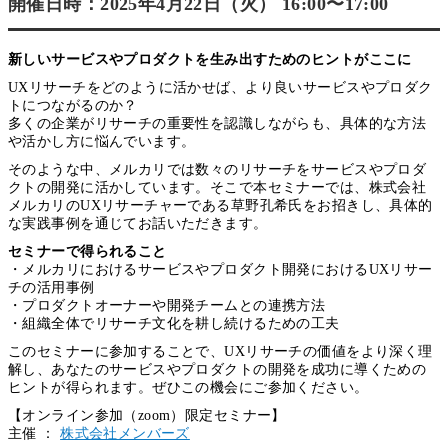
開催日時：
2025年4月22日（火） 16:00〜17:00
新しいサービスやプロダクトを生み出すためのヒントがここに
UXリサーチをどのように活かせば、より良いサービスやプロダク
トにつながるのか？
多くの企業がリサーチの重要性を認識しながらも、具体的な方法
や活かし方に悩んでいます。
そのような中、メルカリでは数々のリサーチをサービスやプロダ
クトの開発に活かしています。そこで本セミナーでは、株式会社
メルカリのUXリサーチャーである草野孔希氏をお招きし、具体的
な実践事例を通じてお話いただきます。
セミナーで得られること
・メルカリにおけるサービスやプロダクト開発におけるUXリサー
チの活用事例
・プロダクトオーナーや開発チームとの連携方法
・組織全体でリサーチ文化を耕し続けるための工夫
このセミナーに参加することで、UXリサーチの価値をより深く理
解し、あなたのサービスやプロダクトの開発を成功に導くための
ヒントが得られます。ぜひこの機会にご参加ください。
【オンライン参加（zoom）限定セミナー】
主催 ：
株式会社メンバーズ