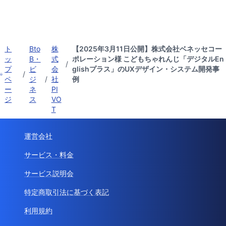
ト
Bto
株
【2025年3月11日公開】株式会社ベネッセコー
ッ
B・
式
ポレーション様 こどもちゃれんじ「デジタルEn
/
プ
ビ
会
glishプラス」のUXデザイン・システム開発事
/
ペ
ジ
/
社
例
ー
ネ
PI
ジ
ス
VO
T
運営会社
サービス・料金
サービス説明会
特定商取引法に基づく表記
利用規約