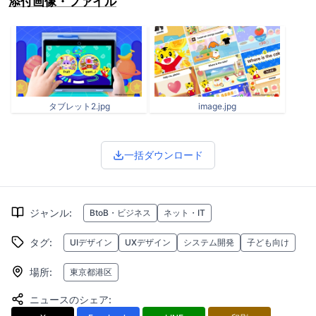
添付画像・ファイル
タブレット2.jpg
image.jpg
一括ダウンロード
ジャンル
:
BtoB・ビジネス
ネット・IT
タグ
:
UIデザイン
UXデザイン
システム開発
子ども向け
場所
:
東京都港区
ニュースのシェア
: