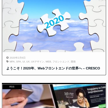
2020年2月6日
MPA
,
SPA
,
UI
,
UX
,
UXデザイン
,
WEB
,
フロントエンド
,
開発
ようこそ！2020年、Webフロントエンドの世界へ – CRESCO
RSS