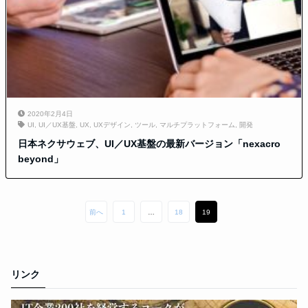
2020年2月4日
UI
,
UI／UX基盤
,
UX
,
UXデザイン
,
ツール
,
マルチプラットフォーム
,
開発
日本ネクサウェブ、UI／UX基盤の最新バージョン「nexacro
beyond」
前へ
1
…
18
19
リンク