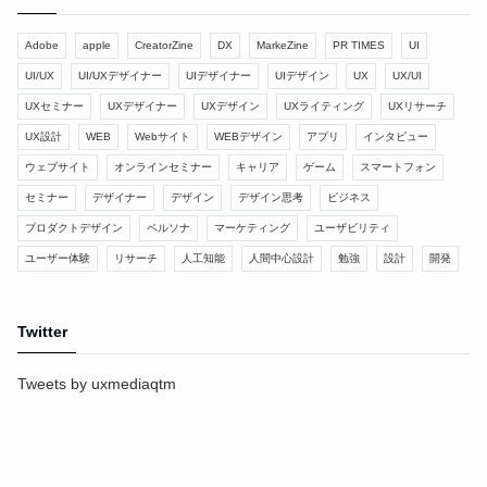
Adobe
apple
CreatorZine
DX
MarkeZine
PR TIMES
UI
UI/UX
UI/UXデザイナー
UIデザイナー
UIデザイン
UX
UX/UI
UXセミナー
UXデザイナー
UXデザイン
UXライティング
UXリサーチ
UX設計
WEB
Webサイト
WEBデザイン
アプリ
インタビュー
ウェブサイト
オンラインセミナー
キャリア
ゲーム
スマートフォン
セミナー
デザイナー
デザイン
デザイン思考
ビジネス
プロダクトデザイン
ペルソナ
マーケティング
ユーザビリティ
ユーザー体験
リサーチ
人工知能
人間中心設計
勉強
設計
開発
Twitter
Tweets by uxmediaqtm