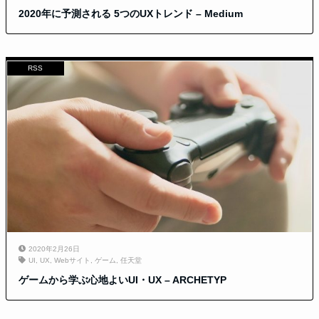
2020年に予測される 5つのUXトレンド – Medium
RSS
2020年2月26日
UI
,
UX
,
Webサイト
,
ゲーム
,
任天堂
ゲームから学ぶ心地よいUI・UX – ARCHETYP