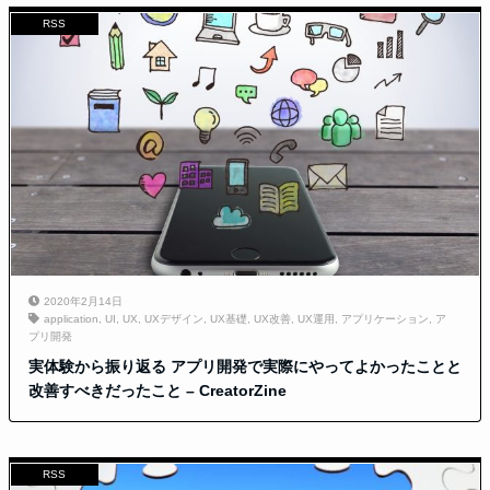
RSS
2020年2月14日
application
,
UI
,
UX
,
UXデザイン
,
UX基礎
,
UX改善
,
UX運用
,
アプリケーション
,
ア
プリ開発
実体験から振り返る アプリ開発で実際にやってよかったことと
改善すべきだったこと – CreatorZine
RSS