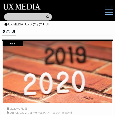
Menu
UX MEDIA | UXメディア
UI
タグ:
UI
RSS
2020年3月3日
AR
,
UI
,
UX
,
VR
,
ユーザーエクスペリエンス
,
連続設計