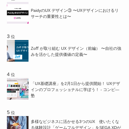
PaidyのUX デザイン③ 〜UXデザインにおけるリ
サーチの重要性とは〜
位
Zoﬀ が取り組む UX デザイン（前編） 〜⾃社の強
みを活かした提供価値の定義〜
位
「UX基礎講座」を2月1日から提供開始！ UXデザ
インのプロフェッショナルに学ぼう！ - コンピ―
塾
位
多様なビジネスに活かせる3つのUX 使いたくな
る体験設計「ゲームフルデザイン」をSEGA XDが