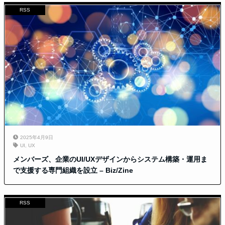
RSS
2025年4月9日
UI
,
UX
メンバーズ、企業のUI/UXデザインからシステム構築・運用ま
で支援する専門組織を設立 – Biz/Zine
RSS