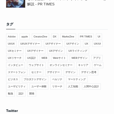
解説 - PR TIMES
タグ
Adobe
apple
CreatorZine
DX
MarkeZine
PR TIMES
UI
UI/UX
UI/UXデザイナー
UIデザイナー
UIデザイン
UX
UX/UI
UXセミナー
UXデザイナー
UXデザイン
UXライティング
UXリサーチ
UX設計
WEB
Webサイト
WEBデザイン
アプリ
インタビュー
ウェブサイト
オンラインセミナー
キャリア
ゲーム
スマートフォン
セミナー
デザイナー
デザイン
デザイン思考
ビジネス
プロダクトデザイン
ペルソナ
マーケティング
ユーザビリティ
ユーザー体験
リサーチ
人工知能
人間中心設計
勉強
設計
開発
Twitter