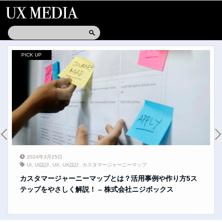
PICK UP
2024年3月25日
UI
,
UI設計
,
UX
,
UX設計
,
カスタマージャーニーマップ
カスタマージャーニーマップとは？活用事例や作り方5ス
テップをやさしく解説！ – 株式会社ニジボックス
供