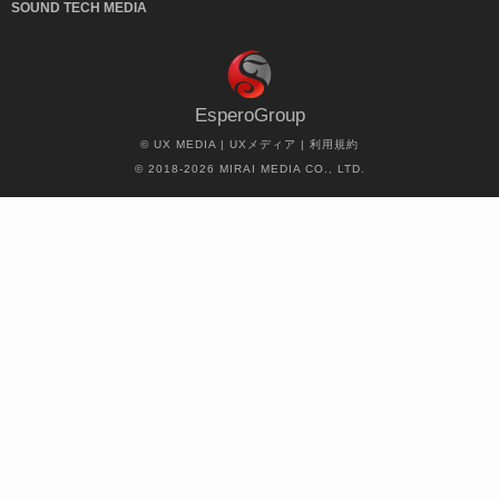
SOUND TECH MEDIA
EsperoGroup
©
UX MEDIA | UXメディア
|
利用規約
© 2018-2026 MIRAI MEDIA CO., LTD.